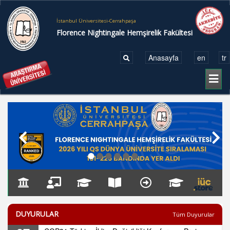
İstanbul Üniversitesi-Cerrahpaşa
Florence Nightingale Hemşirelik Fakültesi
Anasayfa
en
tr
Toggl
naviga
●
●
●
●
●
●
DUYURULAR
Tüm Duyurular