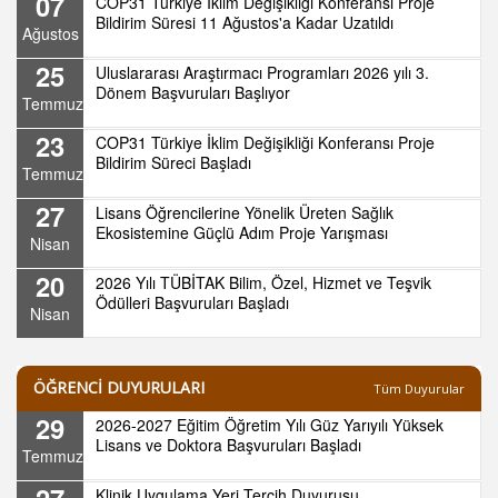
07
COP31 Türkiye İklim Değişikliği Konferansı Proje
Bildirim Süresi 11 Ağustos'a Kadar Uzatıldı
Ağustos
25
Uluslararası Araştırmacı Programları 2026 yılı 3.
Dönem Başvuruları Başlıyor
Temmuz
23
COP31 Türkiye İklim Değişikliği Konferansı Proje
Bildirim Süreci Başladı
Temmuz
27
Lisans Öğrencilerine Yönelik Üreten Sağlık
Ekosistemine Güçlü Adım Proje Yarışması
Nisan
20
2026 Yılı TÜBİTAK Bilim, Özel, Hizmet ve Teşvik
Ödülleri Başvuruları Başladı
Nisan
ÖĞRENCİ DUYURULARI
Tüm Duyurular
29
2026-2027 Eğitim Öğretim Yılı Güz Yarıyılı Yüksek
Lisans ve Doktora Başvuruları Başladı
Temmuz
27
Klinik Uygulama Yeri Tercih Duyurusu